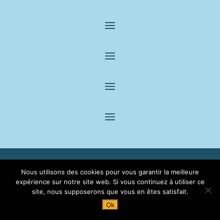
© 2022 – 2024 par Protexo |
Mentions légales
|
CGV
|
Nous utilisons des cookies pour vous garantir la meilleure
Référencement du site :
1er contact
expérience sur notre site web. Si vous continuez à utiliser ce
site, nous supposerons que vous en êtes satisfait.
Ok