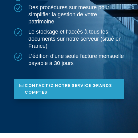
R
Des procédures sur mesure pour
simplifier la gestion de votre
patrimoine
R
Le stockage et l’accès à tous les
documents sur notre serveur (situé en
France)
R
L’édition d’une seule facture mensuelle
payable à 30 jours
CONTACTEZ NOTRE SERVICE GRANDS
COMPTES