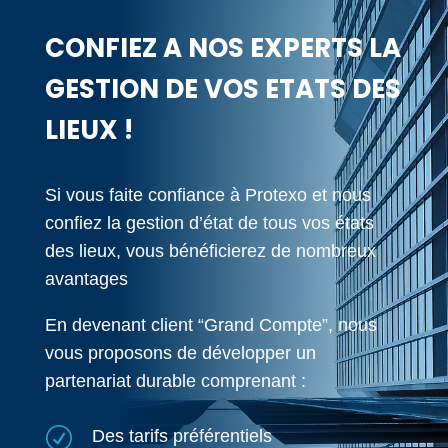
CONFIEZ A NOS EXPERTS LA
GESTION DE VOS ETATS DES
LIEUX !
Si vous faite confiance à Protexo et nous
confiez la gestion d’état de tous vos états
des lieux, vous bénéficierez de nombreux
avantages
En devenant client “Grand Compte”, nous
vous proposons de développer un
partenariat durable comprenant :
R
Des tarifs préférentiels