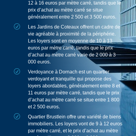
12 à 16 euros par mètre carré, tandis que le
prix d’achat au mètre carré se situe
généralement entre 2 500 et 3 500 euros.
R
Les Jardins de Coteaux offrent un cadre de
vie agréable à proximité de la périphérie.
Les loyers sont en moyenne de 10 à 13
euros par mètre carré, tandis que le prix
d’achat au mètre carré varie de 2 000 à 3
000 euros.
R
Verdoyance à Dornach est un quartier
verdoyant et tranquille qui propose des
loyers abordables, généralement entre 8 et
11 euros par mètre carré, tandis que le prix
d’achat au mètre carré se situe entre 1 800
et 2 500 euros.
R
Quartier Brustlein offre une variété de biens
immobiliers. Les loyers vont de 9 à 12 euros
par mètre carré, et le prix d’achat au mètre