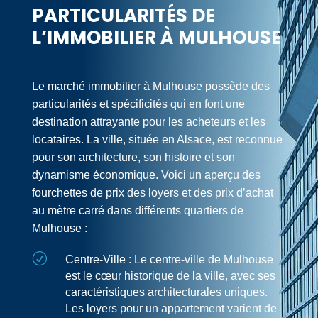
PARTICULARITÉS DE
L’IMMOBILIER À MULHOUSE
Le marché immobilier à Mulhouse possède des
particularités et spécificités qui en font une
destination attrayante pour les acheteurs et les
locataires. La ville, située en Alsace, est reconnue
pour son architecture, son histoire et son
dynamisme économique. Voici un aperçu des
fourchettes de prix des loyers et des prix d’achat
au mètre carré dans différents quartiers de
Mulhouse :
R
Centre-Ville : Le centre-ville de Mulhouse
est le cœur historique de la ville, avec ses
caractéristiques architecturales uniques.
Les loyers pour un appartement varient de