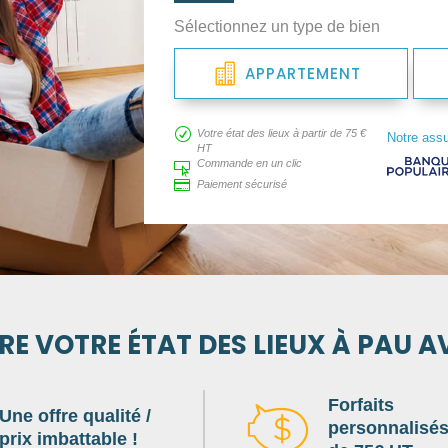
Sélectionnez un type de bien
APPARTEMENT
R
Votre état des lieux à partir de 75 €
Notre ass
HT
Commande en un clic


Paiement sécurisé
RE VOTRE ÉTAT DES LIEUX À PAU A
Forfaits
Une offre qualité /
personnalisés 
prix imbattable !