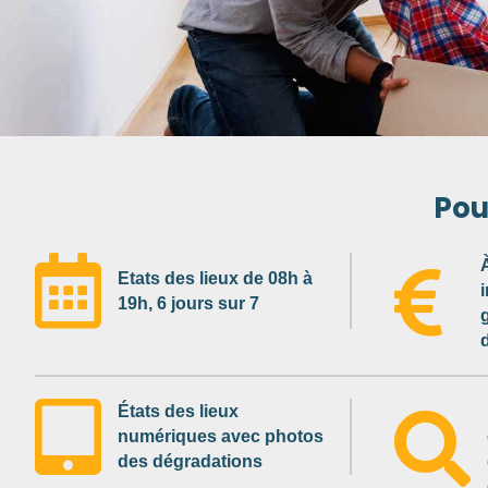
6 jours/7
Pou


Etats des lieux de 08h à
i
19h, 6 jours sur 7

États des lieux

numériques avec photos
des dégradations