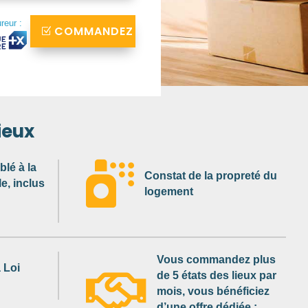
ureur :
COMMANDEZ
ieux

lé à la
Constat de la propreté du
e, inclus
logement
Vous commandez plus
 Loi

de 5 états des lieux par
mois, vous bénéficiez
d’une offre dédiée :