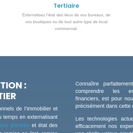
Tertiaire
Externalisez l’état des lieux de vos bureaux, de
e
vos boutiques ou de tout autre type de local
commercial.
TION :
Connaître parfaiteme
comprendre les en
TIER
financiers, est pour nou
précisément dans cette 
nnels de l’immobilier et
u temps en externalisant
Les technologies actu
ieux d’entrée
et état des
efficacement nos expert