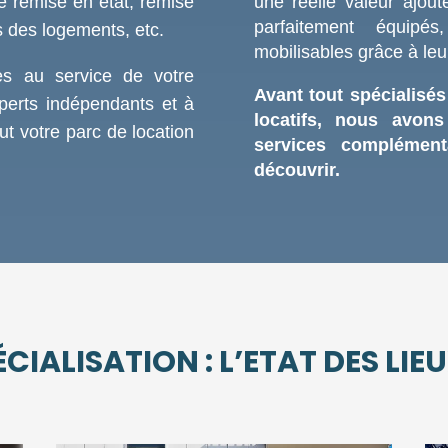
de remise en état, remise
une réelle valeur ajou
parfaitement équipés
s des logements, etc.
mobilisables grâce à le
s au service de votre
Avant tout spécialisés
perts indépendants et à
locatifs, nous avo
t votre parc de location
services complémen
découvrir.
CIALISATION : L’ETAT DES LIE