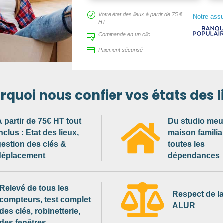
R
Votre état des lieux à partir de 75 €
Notre ass
HT
Commande en un clic


Paiement sécurisé
rquoi nous confier vos états des l
À partir de 75€ HT tout
Du studio meub

nclus : Etat des lieux,
maison familial
gestion des clés &
toutes les
déplacement
dépendances

Relevé de tous les
Respect de la
compteurs, test complet
ALUR
des clés, robinetterie,
des fenêtres…