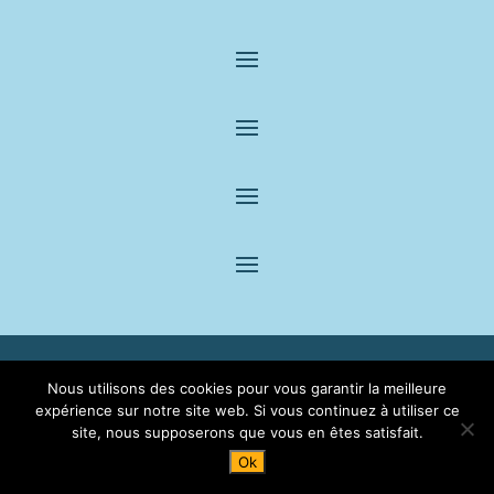
© 2022 – 2024 par Protexo |
Mentions légales
|
CGV
|
Nous utilisons des cookies pour vous garantir la meilleure
Référencement du site :
1er contact
expérience sur notre site web. Si vous continuez à utiliser ce
site, nous supposerons que vous en êtes satisfait.
Ok