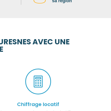
sa région
SURESNES AVEC UNE
E

Chiffrage locatif