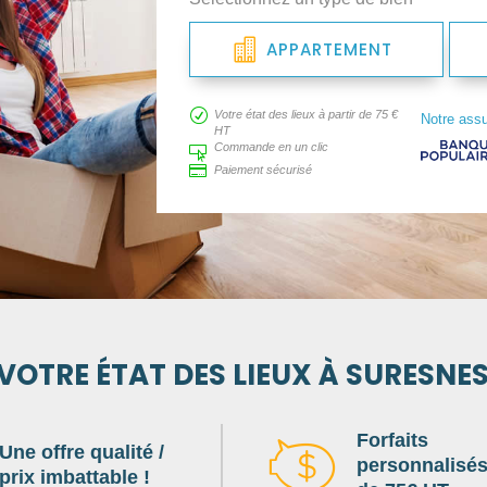
APPARTEMENT
R
Votre état des lieux à partir de 75 €
Notre ass
HT
Commande en un clic


Paiement sécurisé
VOTRE ÉTAT DES LIEUX À SURESNE
Forfaits
Une offre qualité /
personnalisés 
prix imbattable !