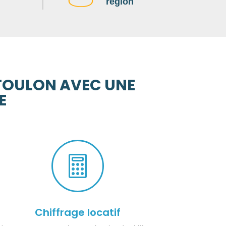
région
 TOULON AVEC UNE
E

Chiffrage locatif