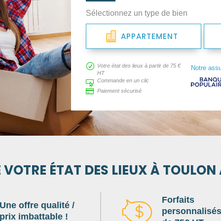
Sélectionnez un type de bien
APPARTEMENT
R
Votre état des lieux à partir de 75 €
Notre ass
HT
Commande en un clic


Paiement sécurisé
 VOTRE ÉTAT DES LIEUX À TOULON
Forfaits
Une offre qualité /
personnalisés 
prix imbattable !