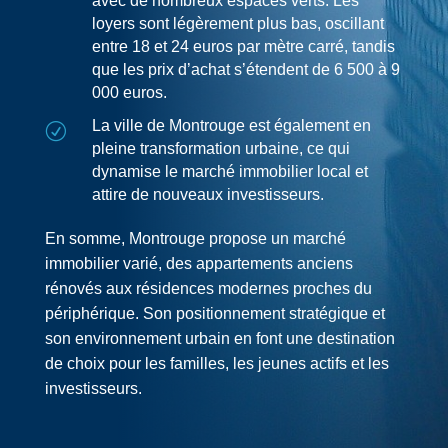
avec de nombreux espaces verts. Les
loyers sont légèrement plus bas, oscillant
entre 18 et 24 euros par mètre carré, tandis
que les prix d’achat s’étendent de 6 500 à 9
000 euros.
La ville de Montrouge est également en
R
pleine transformation urbaine, ce qui
dynamise le marché immobilier local et
attire de nouveaux investisseurs.
En somme, Montrouge propose un marché
immobilier varié, des appartements anciens
rénovés aux résidences modernes proches du
périphérique. Son positionnement stratégique et
son environnement urbain en font une destination
de choix pour les familles, les jeunes actifs et les
investisseurs.