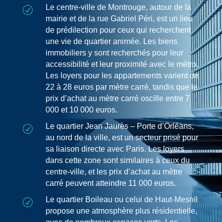
Le centre-ville de Montrouge, autour de la
R
mairie et de la rue Gabriel Péri, est un lieu
de prédilection pour ceux qui recherchent
une vie de quartier animée. Les biens
immobiliers y sont recherchés pour leur
accessibilité et leur proximité avec le métro.
Les loyers pour les appartements varient de
22 à 28 euros par mètre carré, tandis que le
prix d’achat au mètre carré oscille entre 7
000 et 10 000 euros.
Le quartier Jean Jaurès – Porte d’Orléans,
R
au nord de la ville, est un secteur prisé pour
sa liaison directe avec Paris. Les loyers
dans cette zone sont similaires à ceux du
centre-ville, et les prix d’achat au mètre
carré peuvent atteindre 11 000 euros.
Le quartier Boileau ou celui de Haut-Mesnil
R
propose une atmosphère plus résidentielle,