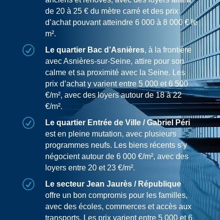
de 20 à 25 € du mètre carré et des prix
d’achat pouvant atteindre 6 000 à 8 000 € le
m².
R
Le quartier Bac d’Asnières
, à la frontière
avec Asnières-sur-Seine, attire pour son
calme et sa proximité avec la Seine. Les
prix d’achat y varient entre 5 000 et 6 500
€/m², avec des loyers autour de 18 à 22
€/m².
R
Le quartier Entrée de Ville / Gabriel Péri
est en pleine mutation, avec plusieurs
programmes neufs. Les biens récents s’y
négocient autour de 6 000 €/m², avec des
loyers entre 20 et 23 €/m².
R
Le secteur Jean Jaurès / République
offre un bon compromis pour les familles,
avec des écoles, commerces et accès aux
transports. Les prix varient entre 5 000 et 6