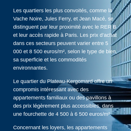
Les quartiers les plus convoités, comme la
Vache Noire, Jules Ferry, et Jean Macé, se
distinguent par leur proximité avec le RER B
et leur accès rapide à Paris. Les prix d’achat
dans ces secteurs peuvent varier entre 5
000 et 8 500 euros/m², selon le type de bien,
sa superficie et les commodités
environnantes.
Le quartier du Plateau-Kergomard offre un
compromis intéressant avec des
appartements familiaux ou des pavillons à
des prix légèrement plus accessibles, dans
une fourchette de 4 500 à 6 500 euros/m².
Concernant les loyers, les appartements