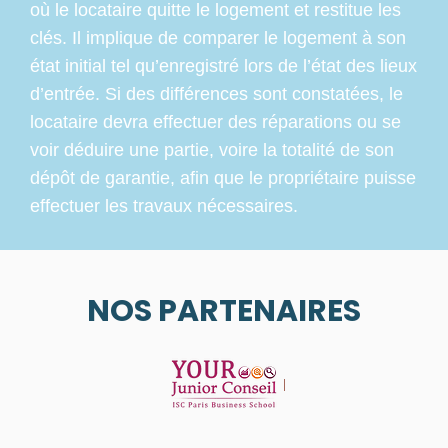
où le locataire quitte le logement et restitue les
clés. Il implique de comparer le logement à son
état initial tel qu’enregistré lors de l’état des lieux
d’entrée. Si des différences sont constatées, le
locataire devra effectuer des réparations ou se
voir déduire une partie, voire la totalité de son
dépôt de garantie, afin que le propriétaire puisse
effectuer les travaux nécessaires.
NOS PARTENAIRES