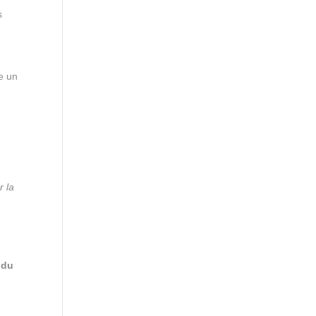
s
te un
r la
 du