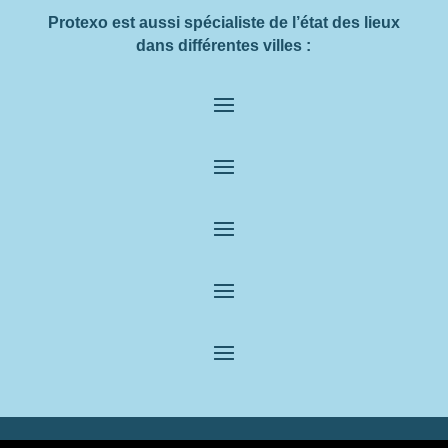
Protexo est aussi spécialiste de l’état des lieux
dans différentes villes :
© 2022 – 2024 par Protexo |
Mentions légales
|
CGV
|