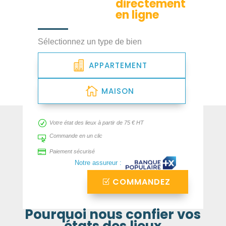
directement
en ligne
Sélectionnez un type de bien
APPARTEMENT
MAISON
R
Votre état des lieux à partir de 75 € HT
Commande en un clic


Paiement sécurisé
Notre assureur :
COMMANDEZ
Pourquoi nous confier vos
états des lieux