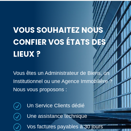
VOUS SOUHAITEZ NOUS
CONFIER VOS ÉTATS DES
LIEUX ?
Vous êtes un Administrateur de Biens, un
Institutionnel ou une Agence Immobilière ?
Nous vous proposons :
R
Un Service Clients dédié
R
Une assistance technique
R
Vos factures payables à 30 jours