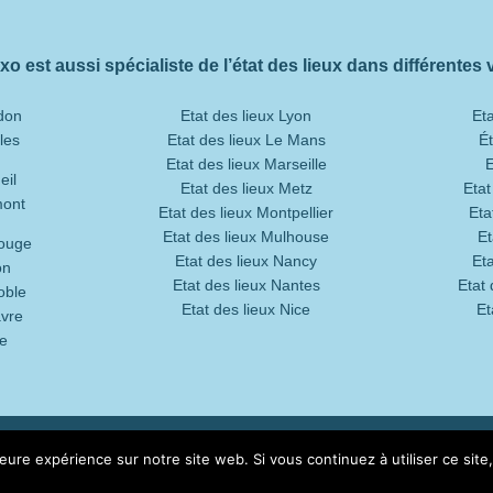
xo est aussi spécialiste de l’état des lieux dans différentes vi
udon
Etat des lieux Lyon
Eta
les
Etat des lieux Le Mans
Ét
Etat des lieux Marseille
E
eil
Etat des lieux Metz
Etat
mont
Etat des lieux Montpellier
Eta
Etat des lieux Mulhouse
Et
rouge
Etat des lieux Nancy
Et
on
Etat des lieux Nantes
Etat 
oble
Etat des lieux Nice
Et
avre
le
CGV
| Référencement du site :
1er contact
leure expérience sur notre site web. Si vous continuez à utiliser ce sit