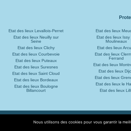
Prote
Etat des lieux Levallois-Perret
Etat des lieux Me
Etat des lieux Neuilly sur
Etat des lieux Issy 
Seine
Moulineaux
Etat des lieux Clichy
Etat des lieux Arcu
Etat des lieux Courbevoie
Etat des lieux Cler
Ferrand
Etat des lieux Puteaux
Etat des lieux Mont
Etat des lieux Suresnes
Etat des lieux Dij
Etat des lieux Saint Cloud
Etat des lieux Gren
Etat des lieux Bordeaux
Etat des lieux le H
Etat des lieux Boulogne
Billancourt
Etat des lieux Lil
© 2022 – 2024 par Protexo |
Mentions légales
|
Nous utilisons des cookies pour vous garantir la meil